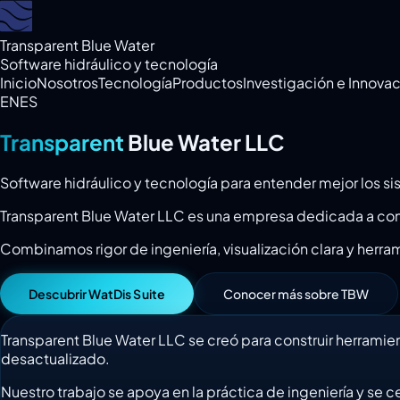
Transparent Blue Water
Software hidráulico y tecnología
Inicio
Nosotros
Tecnología
Productos
Investigación e Innova
EN
ES
Transparent
Blue Water LLC
Software hidráulico y tecnología para entender mejor los s
Transparent Blue Water LLC es una empresa dedicada a cons
Combinamos rigor de ingeniería, visualización clara y herra
Descubrir WatDis Suite
Conocer más sobre TBW
Transparent Blue Water LLC se creó para construir herramie
desactualizado.
Nuestro trabajo se apoya en la práctica de ingeniería y se 